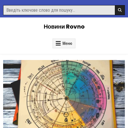
Перейти
Пошук
до
для:
вмісту
Новини Rovno
Меню