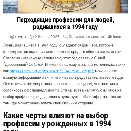
Подходящие профессии для людей,
родившихся в 1994 году
на
Опублікув
rovno
2 Липня, 2025
Залишити коментар
Інше
Подходящие
в
профессии
Люди, родившиеся в 1994 году, обладают рядом черт, которые
для
формируются под влиянием времени, среды и общего ритма эпохи.
людей,
родившихся
Согласно китайскому календарю, этот год связан с Синей
в
1994
(Деревянной) Собакой. И именно поэтому в разных источниках, таких
году
как
https://news20.com.ua/ru/1994-god-kogo/
, можно найти
важную информацию о типичных чертах представителей этого года.
Они отличаются упорством, верностью принципам, честностью и
склонностью к справедливости. Эти качества напрямую влияют на
выбор профессии, ведь человек чувствует себя комфортно только
там, где может реализовать свои сильные стороны.
Какие черты влияют на выбор
профессии у рожденных в 1994