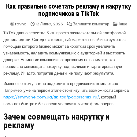
Как правильно сочетать рекламу и накрутку
подписчиков в TikTok
на
Опублікув
rovno
12 Липня, 2025
Залишити коментар
Інше
Как
в
правильно
TikTok давно перестал быть просто развлекательной платформой
сочетать
для молодежи. Сегодня это мощный маркетинговый инструмент, с
рекламу
и
помощью которого бизнес может за короткий срок увеличить
накрутку
подписчиков
узнаваемость, наладить коммуникацию с аудиторией и выстроить
в
TikTok
доверие. Но многие компании по-прежнему не понимают, как
правильно совмещать накрутку подписчиков и таргетированную
рекламу. И часто, потратив деньги, не получают результата.
Именно поэтому важно подходить к продвижению комплексно.
Например, уже на первом этапе стоит изучить возможности сервиса
https://smmone.com.ua/tik-tok/podpischiki-ru/
, который
помогает быстро и безопасно увеличить число фолловеров.
Зачем совмещать накрутку и
рекламу