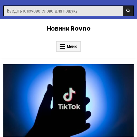
Перейти
Пошук
до
для:
вмісту
Новини Rovno
Меню