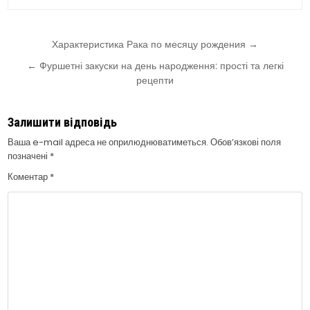
Навігація
Характеристика Рака по месяцу рождения →
записів
← Фуршетні закуски на день народження: прості та легкі
рецепти
Залишити відповідь
Ваша e-mail адреса не оприлюднюватиметься.
Обов’язкові поля
позначені
*
Коментар
*