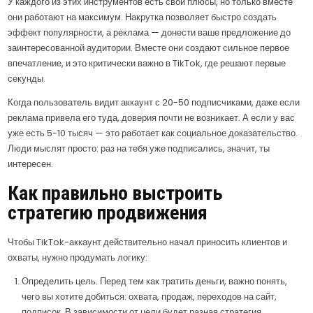
У каждого из этих инструментов есть свои плюсы, но только вместе
они работают на максимум. Накрутка позволяет быстро создать
эффект популярности, а реклама — донести ваше предложение до
заинтересованной аудитории. Вместе они создают сильное первое
впечатление, и это критически важно в TikTok, где решают первые
секунды.
Когда пользователь видит аккаунт с 20-50 подписчиками, даже если
реклама привела его туда, доверия почти не возникает. А если у вас
уже есть 5-10 тысяч — это работает как социальное доказательство.
Люди мыслят просто: раз на тебя уже подписались, значит, ты
интересен.
Как правильно выстроить
стратегию продвижения
Чтобы TikTok-аккаунт действительно начал приносить клиентов и
охваты, нужно продумать логику:
Определить цель. Перед тем как тратить деньги, важно понять,
чего вы хотите добиться: охвата, продаж, переходов на сайт,
подписок. В зависимости от цели будет разная стратегия.