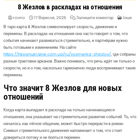
8 Жезлов в раскладах на отношения
на
Опубліку
rovno
17 Вересня, 2025
Залишити коментар
Інше
8
в
Жезлов
В таро карта 8 Жезлов символизирует скорость, движение и
в
перемены. В раскладах на отношения она часто говорит о том, что
раскладах
на
события начинают развиваться стремительно, и партнёрам нужно
отношения
быть готовыми к изменениям. На сайте
https://hkswnukraine.com.ua/ru/vosmerka-zhezlov/
, где собраны
разные трактовки арканов. Важно понимать, что речь идёт не только о
скорости, но и о том, насколько гармонично люди воспринимают такие
перемены.
Что значит 8 Жезлов для новых
отношений
Когда карта выпадает в раскладе на только начинающиеся
отношения, она указывает на стремительное развитие событий. То, что
началось как лёгкое общение, может быстро перерасти в роман.
Символ стремительного движения напоминает о том, что стоит
довериться потоку и не бояться перемен.