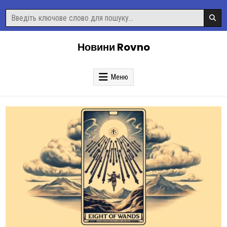
Перейти
Пошук
до
для:
вмісту
Новини Rovno
Меню